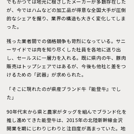
でもかつては地元に根ざしたメーカーが多数存在した
が、今ではハムなどの加工品が得意な全国大手が圧倒
的なシェアを握り、業界の構造も大きく変化してしま
った。
残った業者間での価格競争も苛烈になっている。サニ
ーサイドでは肉を知り尽くした社員を各地に送り出
し、セールスに一層力を入れる。既に県内の牛、豚肉
販売はトップシェアではあるが、今後も他社と差をつ
けるための「武器」が求められた。
「そこに現れたのが県産ブランド牛『能登牛』でし
た」
90年代末から県と農家がタッグを組んでブランド化を
推し進めてきた能登牛は、2015年の北陸新幹線金沢
開業を期にじわりじわりと注目度が高まっていた。地